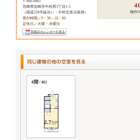
〒880-0905
41
宮崎県宮崎市中村西3丁目1‐5
物件
（国道220号線沿い・中村交差点南側）
受付時間／9：30～18：00
定休日／火曜・水曜日
営業日カレンダーを見る
4階
/ 402
2.7
万円
（1K）