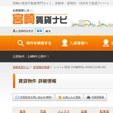
宮崎の賃貸不動産専門サイト。宮崎市・延岡市・日向市で賃貸アパート・
公開物件：
2,489
件公開中！
宮崎賃貸ナビ
賃貸物件検索
シャトレ田吉 202物件No.4100513148-202
空室状況を問い合わせ(無料)
お気に入り登録
印刷用画面
基本
写真
パノラマ
設備
駐車場