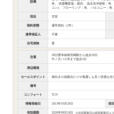
設備
有、 洗濯機置場：屋内、 温水洗浄便座：有、
コン)、 フローリング：有、 バルコニー：有
現況
空室
契約形態
通常契約（2年）
連帯保証人
不要
住宅保険
要
JR日豊本線南宮崎駅から徒歩18分
交通
中ノ又バス停まで徒歩5分
周辺環境
セールスポイント
南向きの為陽当たりや風通しも良く快適な生
備考
コンフォート
TCN
情報登録日
2013年10月29日
前
有効期限
2026年08月24日
※次回更新日は前回更新日より