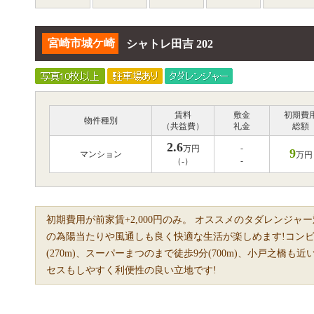
宮崎市城ケ崎
シャトレ田吉 202
賃料
敷金
初期費
物件種別
（共益費）
礼金
総額
2.6
-
万円
9
マンション
万円
-
（-）
初期費用が前家賃+2,000円のみ。 オススメのタダレンジャ
の為陽当たりや風通しも良く快適な生活が楽しめます!コンビ
(270m)、スーパーまつのまで徒歩9分(700m)、小戸之橋も
セスもしやすく利便性の良い立地です!