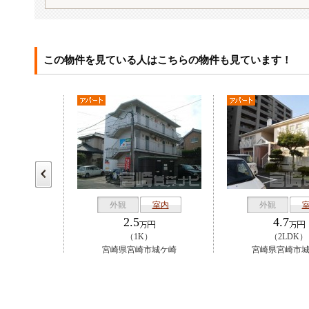
この物件を見ている人はこちらの物件も見ています！
室内
外観
室内
外観
2.5
4.7
K）
（1K）
（2LDK）
市城ケ崎
宮崎県宮崎市城ケ崎
宮崎県宮崎市