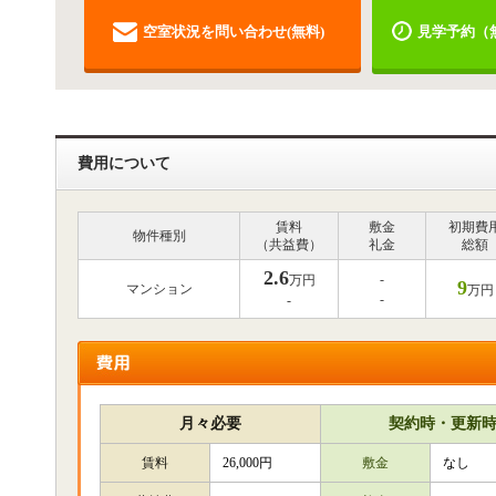
空室状況を問い合わせ(無料)
見学予約（
費用について
賃料
敷金
初期費
物件種別
（共益費）
礼金
総額
2.6
-
万円
9
マンション
万円
-
-
月々必要
契約時・更新
賃料
26,000円
敷金
なし