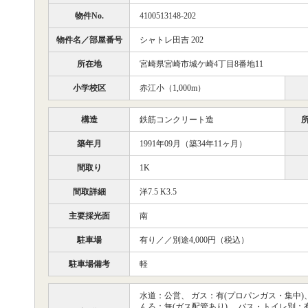
物件No.
4100513148-202
物件名／部屋番号
シャトレ田吉 202
所在地
宮崎県宮崎市城ケ崎4丁目8番地11
小学校区
赤江小（1,000m）
構造
鉄筋コンクリート造
築年月
1991年09月（築34年11ヶ月）
間取り
1K
間取詳細
洋7.5 K3.5
主要採光面
南
駐車場
有り／／別途4,000円（税込）
駐車場備考
軽
水道：公営、 ガス：有(プロパンガス・集中)、
んろ：無(ガス配管あり)、 バス・トイレ別：有