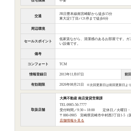
住宅保険
不要
JR日豊本線南宮崎駅から徒歩15分
交通
東大淀1丁目バス停まで徒歩6分
周辺環境
低家賃ながら、清潔感のあるお部屋です。ガ
セールスポイント
い設備です。
備考
コンフォート
TCM
情報登録日
2013年11月07日
前
有効期限
2026年08月21日
※次回更新日は前回更新日より
大興不動産 南店賃貸営業課
TEL:0985-50-7777
取扱店舗
受付時間／9:30～18:00 定休日／火曜日
〒880-0905 宮崎県宮崎市中村西3丁目1-
店舗情報を見る