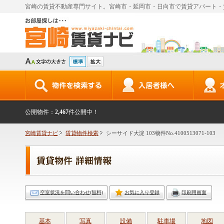
宮崎の賃貸不動産専門サイト。宮崎市・延岡市・日向市で賃貸アパート・
公開物件：
2,467
件公開中！
宮崎賃貸ナビ
賃貸物件検索
シーサイド大淀 103物件No.4100513071-103
空室状況を問い合わせ(無料)
お気に入り登録
印刷用画面
基本
写真
設備
駐車場
地図