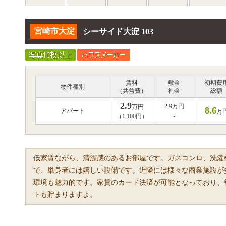
宮崎市大淀
シーサイド大淀 103
賃料
敷金
初期費
物件種別
（共益費）
礼金
総額
2.9
2.9万円
万円
8.6
アパート
万
-
（1,100円）
低家賃ながら、清潔感のあるお部屋です。ガスコンロ、洗濯
で、単身者には嬉しい設備です。近隣には様々な商業施設が
環境も魅力的です。家賃のカード決済が可能となっており、
トも貯まりますよ。