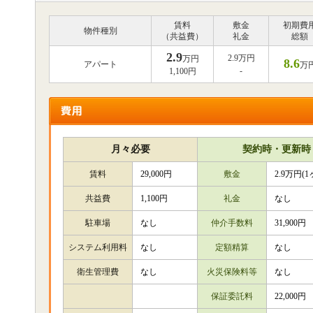
賃料
敷金
初期費
物件種別
（共益費）
礼金
総額
2.9
2.9万円
万円
8.6
アパート
万
-
1,100円
月々必要
契約時・更新時
賃料
29,000円
敷金
2.9万円(1
共益費
1,100円
礼金
なし
駐車場
なし
仲介手数料
31,900円
システム利用料
なし
定額精算
なし
衛生管理費
なし
火災保険料等
なし
保証委託料
22,000円