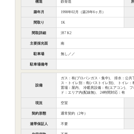
構造
鉄骨造
築年月
1998年02月（築28年6ヶ月）
間取り
1K
間取詳細
洋7 K2
主要採光面
南
駐車場
無し／／
駐車場備考
ガス：有(プロパンガス・集中)、 排水：公共下
ス・トイレ別：有(バストイレ別)、 トイレ：有
設備
置場：屋内、 冷暖房設備：有(エアコン)、 
ド：エリア内(配線無)、 24時間対応：有
現況
空室
契約形態
通常契約（2年）
連帯保証人
不要