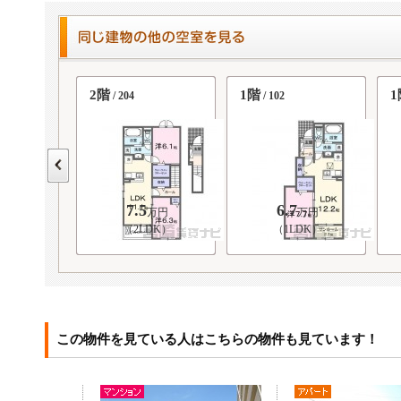
2階
1階
1
/ 204
/ 102
7.5
6.7
万円
万円
万円
DK）
（2LDK）
（1LDK）
この物件を見ている人はこちらの物件も見ています！