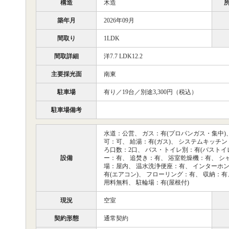
構造
木造
築年月
2026年09月
間取り
1LDK
間取詳細
洋7.7 LDK12.2
主要採光面
南東
駐車場
有り／19台／別途3,300円（税込）
駐車場備考
水道：公営、 ガス：有(プロパンガス・集中)
可：可、 給湯：有(ガス)、 システムキッチン
ろ口数：2口、 バス・トイレ別：有(バストイレ別
設備
ー：有、 追焚き：有、 浴室乾燥機：有、 シ
場：屋内、 温水洗浄便座：有、 インターホン
有(エアコン)、 フローリング：有、 収納：
用料無料、 駐輪場：有(屋根付)
現況
空室
契約形態
通常契約