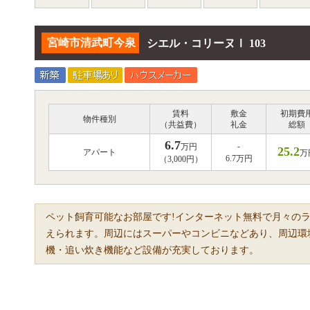
宮崎市清武町今泉
シエル・コリーヌⅠ 103
賃料
敷金
初期費
物件種別
（共益費）
礼金
総額
6.7
-
万円
25.2
アパート
万
6.7万円
（3,000円）
ペット飼育可能なお部屋です!インターネット無料で月々の
えられます。周辺にはスーパーやコンビニなどあり、周辺環
機・追い炊き機能など設備が充実しております。