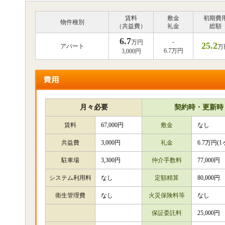
賃料
敷金
初期費
物件種別
（共益費）
礼金
総額
6.7
-
万円
25.2
アパート
万
6.7万円
3,000円
月々必要
契約時・更新時
賃料
67,000円
敷金
なし
共益費
3,000円
礼金
6.7万円(1
駐車場
3,300円
仲介手数料
77,000円
システム利用料
なし
定額精算
80,000円
衛生管理費
なし
火災保険料等
なし
保証委託料
25,000円