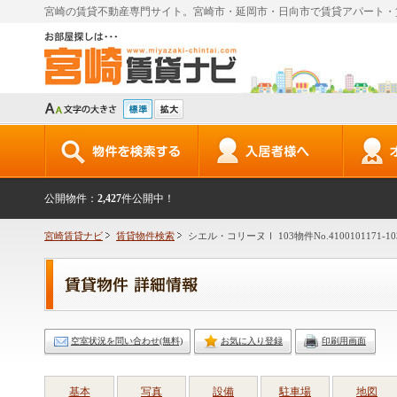
宮崎の賃貸不動産専門サイト。宮崎市・延岡市・日向市で賃貸アパート・
公開物件：
2,427
件公開中！
宮崎賃貸ナビ
賃貸物件検索
シエル・コリーヌⅠ 103物件No.4100101171-10
空室状況を問い合わせ(無料)
お気に入り登録
印刷用画面
基本
写真
設備
駐車場
地図