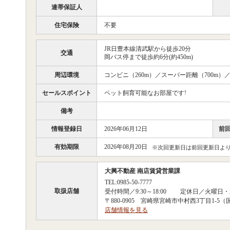
連帯保証人
住宅保険
不要
JR日豊本線清武駅から徒歩20分
交通
岡バス停まで徒歩約6分(約450m)
周辺環境
コンビニ（260m）／スーパー距離（700m）／
セールスポイント
ペット飼育可能なお部屋です!
備考
情報登録日
2026年06月12日
前
有効期限
2026年08月20日
※次回更新日は前回更新日より
大興不動産 南店賃貸営業課
TEL:0985-50-7777
取扱店舗
受付時間／9:30～18:00 定休日／火曜日
〒880-0905 宮崎県宮崎市中村西3丁目1-
店舗情報を見る