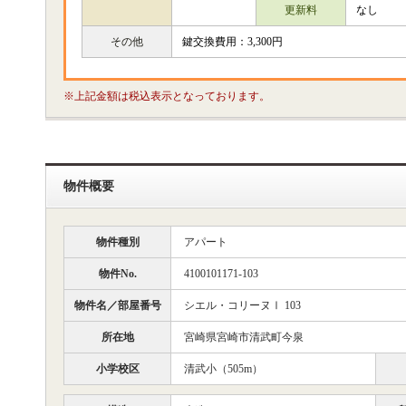
更新料
なし
その他
鍵交換費用：3,300円
※上記金額は税込表示となっております。
物件概要
物件種別
アパート
物件No.
4100101171-103
物件名／部屋番号
シエル・コリーヌⅠ 103
所在地
宮崎県宮崎市清武町今泉
小学校区
清武小（505m）