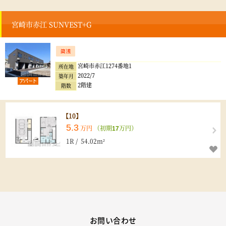
宮崎市赤江 SUNVEST+G
宮崎市赤江1274番地1
所在地
2022/7
築年月
2階建
階数
【10】
5.3
万円
（初期
万円）
17
1R / 54.02m²
お問い合わせ