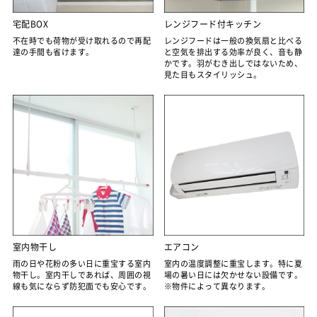
宅配BOX
レンジフード付キッチン
不在時でも荷物が受け取れるので再配
レンジフードは一般の換気扇と比べる
達の手間も省けます。
と空気を排出する効率が良く、音も静
かです。羽がむき出しではないため、
見た目もスタイリッシュ。
室内物干し
エアコン
雨の日や花粉の多い日に重宝する室内
室内の温度調整に重宝します。特に夏
物干し。室内干しであれば、周囲の視
場の暑い日には欠かせない設備です。
線も気にならず防犯面でも安心です。
※物件によって異なります。