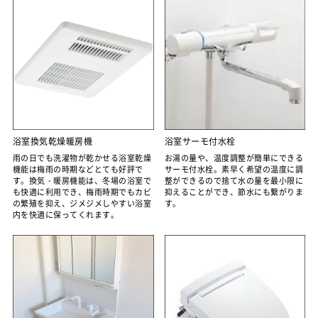
浴室換気乾燥暖房機
浴室サーモ付水栓
雨の日でも洗濯物が乾かせる浴室乾燥
お湯の量や、温度調整が簡単にできる
機能は梅雨の時期などとても好評で
サーモ付水栓。素早く希望の温度に調
す。換気・暖房機能は、冬場の浴室で
整ができるので捨て水の量を最小限に
も快適に利用でき、梅雨時期でもカビ
抑えることができ、節水にも繋がりま
の繁殖を抑え、ジメジメしやすい浴室
す。
内を快適に保ってくれます。