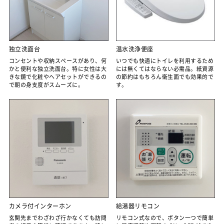
独立洗面台
温水洗浄便座
コンセントや収納スペースがあり、何
いつでも快適にトイレを利用するため
かと便利な独立洗面台。特に女性は大
には無くてはならない必需品。紙資源
きな鏡で化粧やヘアセットができるの
の節約はもちろん衛生面でも効果的で
で朝の身支度がスムーズに。
す。
カメラ付インターホン
給湯器リモコン
玄関先までわざわざ行かなくても訪問
リモコン式なので、ボタン一つで簡単